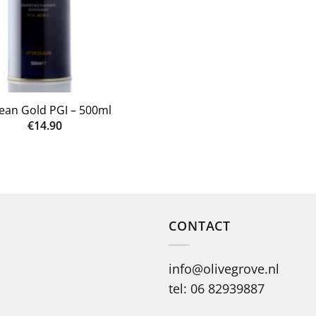
t
ean Gold PGI – 500ml
€
14.90
CONTACT
info@olivegrove.nl
tel: 06 82939887