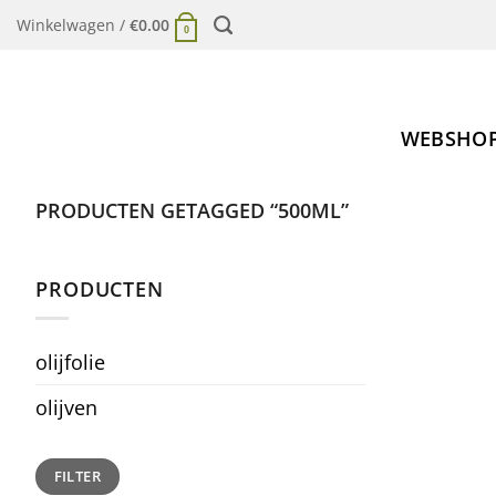
Ga
Winkelwagen /
€
0.00
0
naar
inhoud
WEBSHO
PRODUCTEN GETAGGED “500ML”
PRODUCTEN
olijfolie
olijven
Min.
Max.
FILTER
prijs
prijs