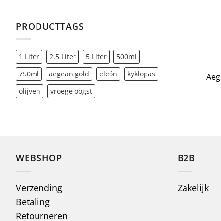
PRODUCTTAGS
+
1 Liter
2.5 Liter
5 Liter
500ml
Uitverkoch
750ml
aegean gold
eleón
kyklopas
Aeg
olijven
vroege oogst
WEBSHOP
B2B
Verzending
Zakelijk
Betaling
Retourneren