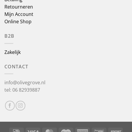
Retourneren
Mijn Account
Online Shop
B2B
Zakelijk
CONTACT
info@olivegrove.nl
tel: 06 82939887
IDeal
Visa
MasterCard
Maestro
American
Bancontact
Sofor