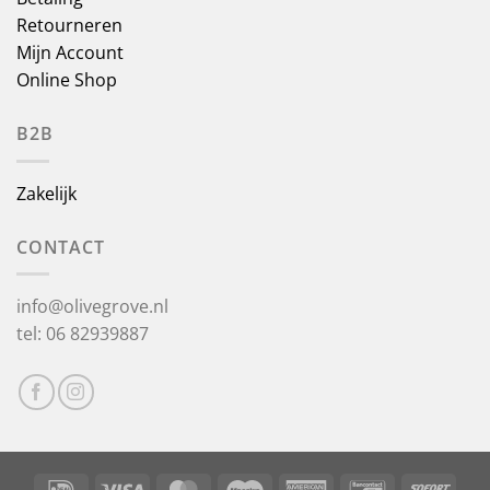
Retourneren
Mijn Account
Online Shop
B2B
Zakelijk
CONTACT
info@olivegrove.nl
tel: 06 82939887
IDeal
Visa
MasterCard
Maestro
American
Bancontact
Sofor