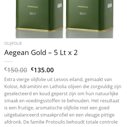
OLIJFOLIE
Aegean Gold – 5 Lt x 2
Oorspronkelijke
Huidige
€
150.00
€
135.00
prijs
prijs
Extra vierge olijfolie uit Lesvos eiland, gemaakt van
was:
is:
Kolovi, Adramitini en Latholia olijven die zorgvuldig zijn
€150.00.
€135.00.
geselecteerd en koud geperst zijn om hun natuurlijke
smaak en voedingsstoffen te behouden. Het resultaat
is een fruitige, aromatische olijfolie met een goed
uitgebalanceerd smaakprofiel en een vleugje pittige
afdronk. De familie Protoulis behoudt totale controle