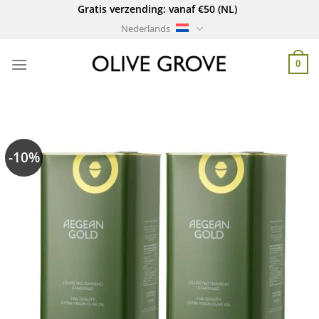
Ga
Gratis verzending: vanaf €50 (NL)
naar
Nederlands
inhoud
0
-10%